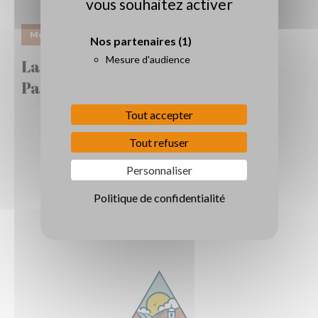
vous souhaitez activer
Mon village
Nos partenaires
(1)
Mesure d'audience
La commune disponible sur
PanneauPocket !
Tout accepter
Tout refuser
Personnaliser
Politique de confidentialité