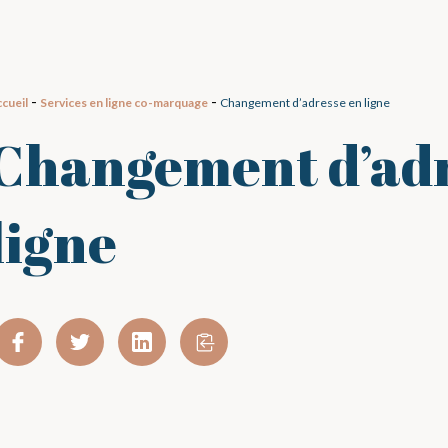
-
-
cueil
Services en ligne co-marquage
Changement d’adresse en ligne
Changement d’adr
ligne