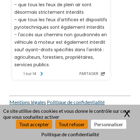
Mentions légales
Politique de confidentialité
RGAA : Non conformité
Ce site utilise des cookies et vous donne le contrôle sur ceux
X
Ma
que vous souhaitez activer
Tout accepter
Tout refuser
Personnaliser
© 2026 Copyright Village de Pouillat.
Politique de confidentialité