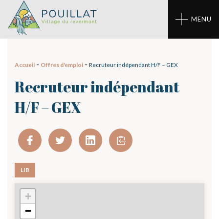
Panneau de gestion des cookies
MENU
-
-
Accueil
Offres d'emploi
Recruteur indépendant H/F – GEX
Recruteur indépendant
H/F – GEX
LIB
+
01 - Gex
−