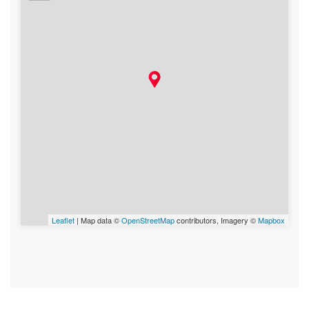
Leaflet
| Map data ©
OpenStreetMap
contributors, Imagery ©
Mapbox