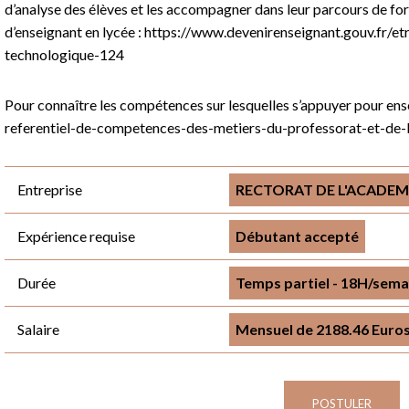
d’analyse des élèves et les accompagner dans leur parcours de for
d’enseignant en lycée : https://www.devenirenseignant.gouv.fr/e
technologique-124
Pour connaître les compétences sur lesquelles s’appuyer pour ens
referentiel-de-competences-des-metiers-du-professorat-et-de-
Entreprise
RECTORAT DE L'ACADEM
Expérience requise
Débutant accepté
Durée
Temps partiel - 18H/semai
Salaire
Mensuel de 2188.46 Euros
POSTULER