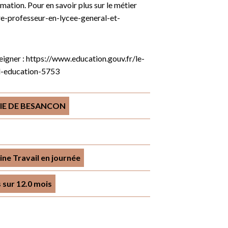
mation. Pour en savoir plus sur le métier
tre-professeur-en-lycee-general-et-
eigner : https://www.education.gouv.fr/le-
l-education-5753
IE DE BESANCON
ne Travail en journée
 sur 12.0 mois