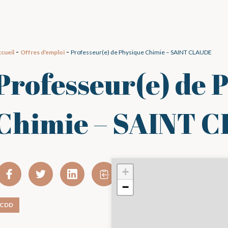
-
-
cueil
Offres d'emploi
Professeur(e) de Physique Chimie – SAINT CLAUDE
Professeur(e) de 
Chimie – SAINT 
+
−
CDD