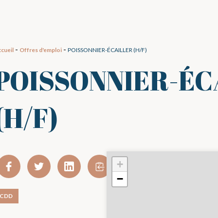
-
-
cueil
Offres d'emploi
POISSONNIER-ÉCAILLER (H/F)
POISSONNIER-ÉC
(H/F)
+
−
CDD