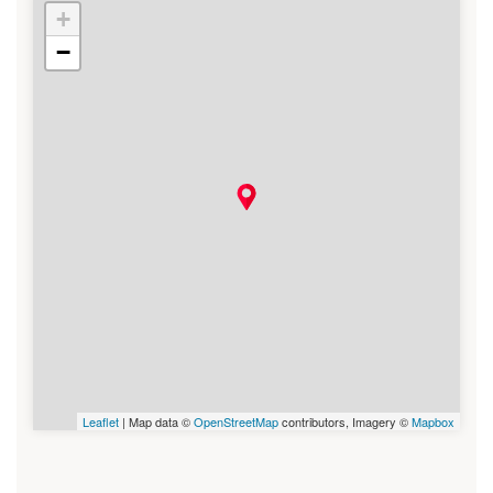
+
01 - Arbent
−
Leaflet
| Map data ©
OpenStreetMap
contributors, Imagery ©
Mapbox