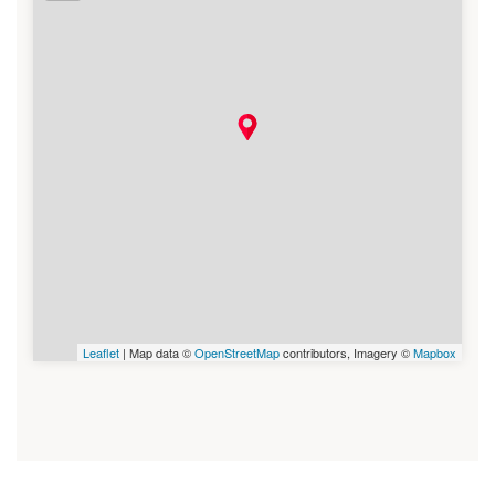
Leaflet
| Map data ©
OpenStreetMap
contributors, Imagery ©
Mapbox