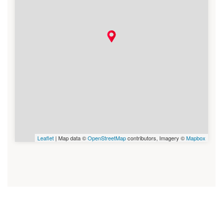
Leaflet
| Map data ©
OpenStreetMap
contributors, Imagery ©
Mapbox