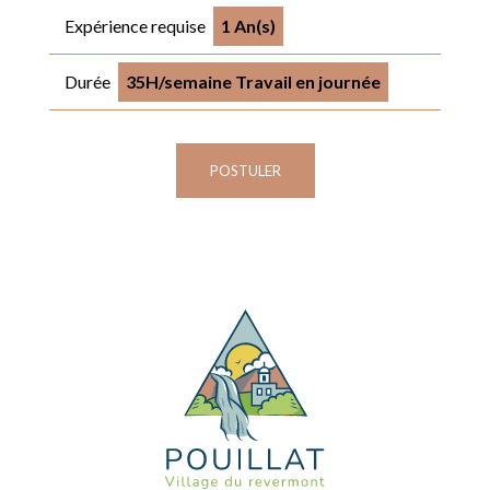
Expérience requise
1 An(s)
Durée
35H/semaine Travail en journée
POSTULER