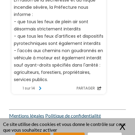
Mentions légales
Politique de confidentialité
RGAA : Non conformité
Ce site utilise des cookies et vous donne le contrôle sur ceux
X
Ma
que vous souhaitez activer