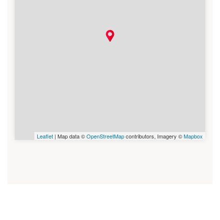
Leaflet
| Map data ©
OpenStreetMap
contributors, Imagery ©
Mapbox