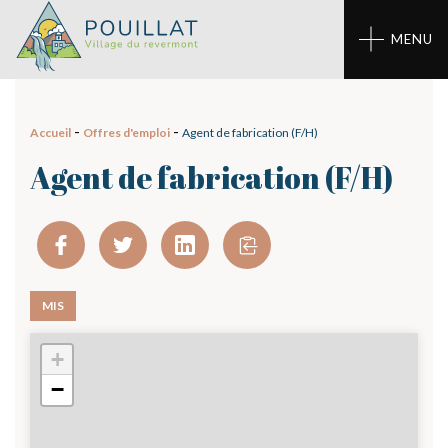
Panneau de gestion des cookies
MENU
-
-
Accueil
Offres d'emploi
Agent de fabrication (F/H)
Agent de fabrication (F/H)
MIS
+
71 - Montpont-en-Bresse
−