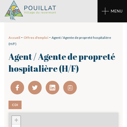
Panneau de gestion des cookies
MENU
-
-
Accueil
Offres d'emploi
Agent / Agente de propreté hospitalière
(H/F)
Agent / Agente de propreté
hospitalière (H/F)
CDI
+
01 - ST JUST